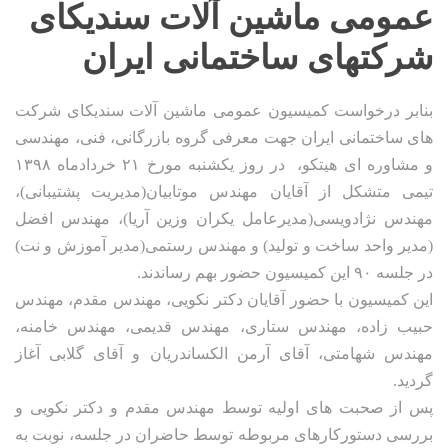
عمومی ماشین آلات سندیکای
شرکتهای ساختمانی ایران
بنابر درخواست کمیسیون عمومی ماشین آلات سندیکای شرکت
های ساختمانی ایران جهت معرفی گروه بازرگانی، فنی، مهندسی
و مشاوره ای هیتکو، در روز یکشنبه مورخ ۲۱ خردادماه ۱۳۹۸
تیمی متشکل از آقایان مهندس موتابیان(مدیریت پشتیبانی)،
مهندس نژادویسی(مدیرعامل یکران وزین آریا)، مهندس افضل
(مدیر واحد ساخت و تولید) و مهندس رستمی(مدیر آموزش و نت)
در جلسه ۹۰ این کمیسیون حضور بهم رساندند.
این کمیسیون با حضور آقایان دکتر نکویی، مهندس مقدم، مهندس
حبیب زاده، مهندس ستاری، مهندس قدیمی، مهندس خامنه،
مهندس شهامتی، آقای آرمن الکساندریان و آقای گلابی آغاز
گردید.
پس از صحبت های اولیه توسط مهندس مقدم و دکتر نکویی و
بررسی دستورکارهای مربوطه توسط حاضران در جلسه، نوبت به