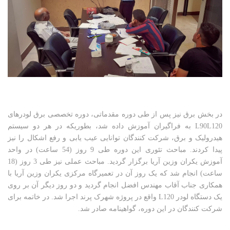
در بخش برق نیز پس از طی دوره مقدماتی، دوره تخصصی برق لودرهای
L90L120 به فراگیران آموزش داده شد، بطوریکه در هر دو سیستم
هیدرولیک و برق، شرکت کنندگان توانایی عیب­ یابی و رفع اشکال را نیز
پیدا کردند. مباحث تئوری این دوره طی 9 روز (54 ساعت) در واحد
آموزش یکران وزین آریا برگزار گردید. مباحث عملی نیز طی 3 روز (18
ساعت) انجام شد که یک روز آن در تعمیرگاه مرکزی یکران وزین آریا با
همکاری جناب آقاب مهندس افضل انجام گردید و دو روز دیگر آن بر روی
یک دستگاه لودر L120 واقع در پروژه شهرک پرند اجرا شد. در خاتمه برای
شرکت ­کنندگان در این دوره، گواهینامه صادر شد.