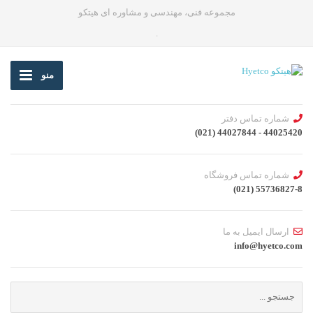
مجموعه فنی، مهندسی و مشاوره ای هیتکو
.
منو
شماره تماس دفتر
44025420 - 44027844 (021)
شماره تماس فروشگاه
55736827-8 (021)
ارسال ایمیل به ما
info@hyetco.com