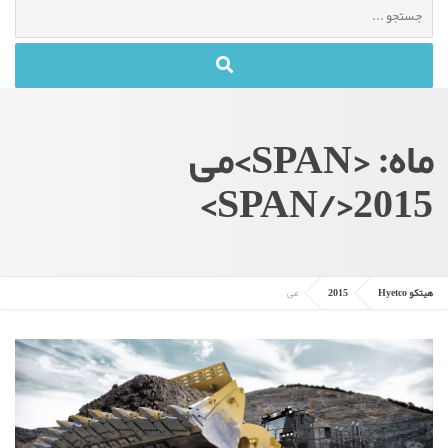
جستجو
برای
:
ماه: <SPAN>می
2015</SPAN>
هیتکو Hyetco
2015
می