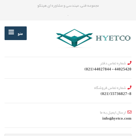
مجموعه فنی، مهندسی و مشاوره ای هیتکو
.
منو
شماره تماس دفتر
44025420 - 44027844 (021)
شماره تماس فروشگاه
55736827-8 (021)
ارسال ایمیل به ما
info@hyetco.com