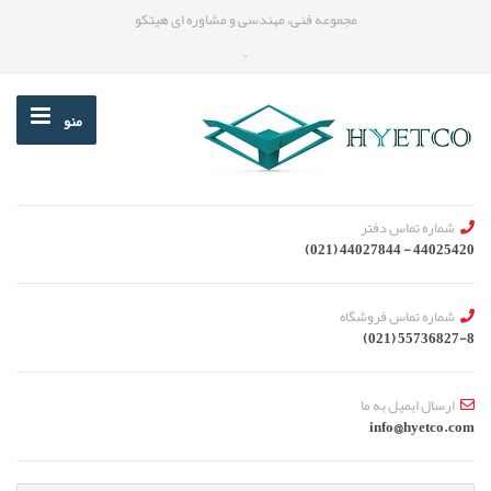
مجموعه فنی، مهندسی و مشاوره ای هیتکو
.
منو
شماره تماس دفتر
44025420 - 44027844 (021)
شماره تماس فروشگاه
55736827-8 (021)
ارسال ایمیل به ما
info@hyetco.com