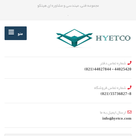
مجموعه فنی، مهندسی و مشاوره ای هیتکو
.
منو
شماره تماس دفتر
44025420 - 44027844 (021)
شماره تماس فروشگاه
55736827-8 (021)
ارسال ایمیل به ما
info@hyetco.com