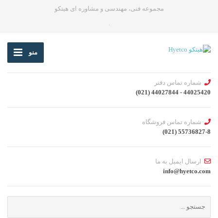
مجموعه فنی، مهندسی و مشاوره ای هیتکو
.
منو
شماره تماس دفتر
44025420 - 44027844 (021)
شماره تماس فروشگاه
55736827-8 (021)
ارسال ایمیل به ما
info@hyetco.com
جستجو
برای